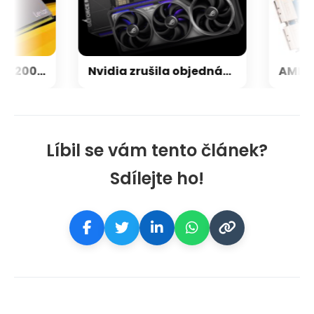
Lexar uvádí DDR5-7200 v 32GB kitu s čipy od čínské CXMT, vyjdou na ~15500 Kč
Nvidia zrušila objednávku GeForce RTX 5090 za $4600, Asus ji prý dodá za $5200
Líbil se vám tento článek?
Sdílejte ho!