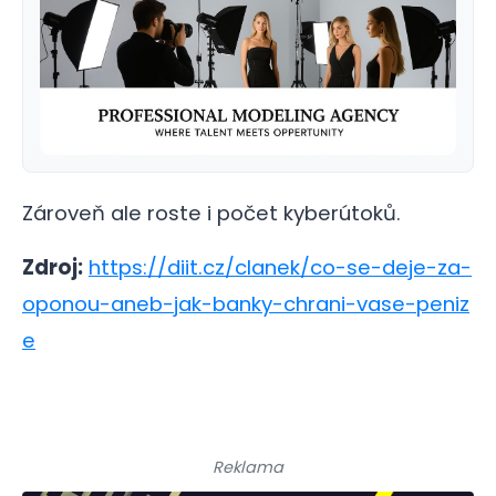
Zároveň ale roste i počet kyberútoků.
Zdroj:
https://diit.cz/clanek/co-se-deje-za-
oponou-aneb-jak-banky-chrani-vase-peniz
e
Reklama