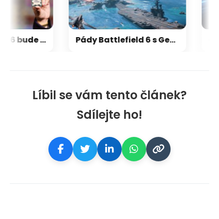
Herní výkon Zen 6 bude 15-18 % nad Zen 5, na úrovni Zen 5 X3D
Pády Battlefield 6 s GeForce vyřešeny, netýkaly se jen vodní hladiny na RTX 5000
Líbil se vám tento článek?
Sdílejte ho!