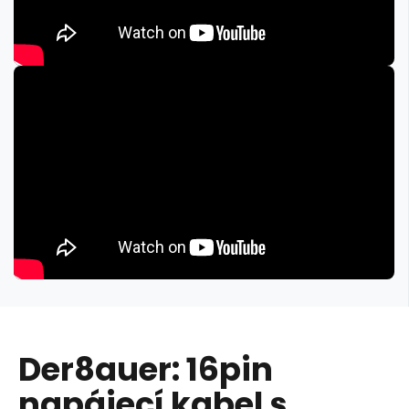
Der8auer: 16pin
napájecí kabel s