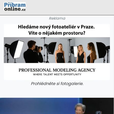
Reklama
Prohlédněte si fotogalerie.
galerie: cviky
galerie: cviky