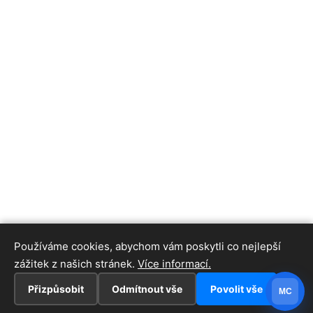
Používáme cookies, abychom vám poskytli co nejlepší
zážitek z našich stránek.
Více informací.
Přizpůsobit
Odmítnout vše
Povolit vše
MC