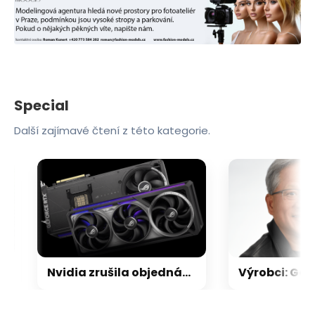
Special
Další zajímavé čtení z této kategorie.
Nvidia zrušila objednávku GeForce RTX 5090 za $4600, Asus ji prý dodá za $5200