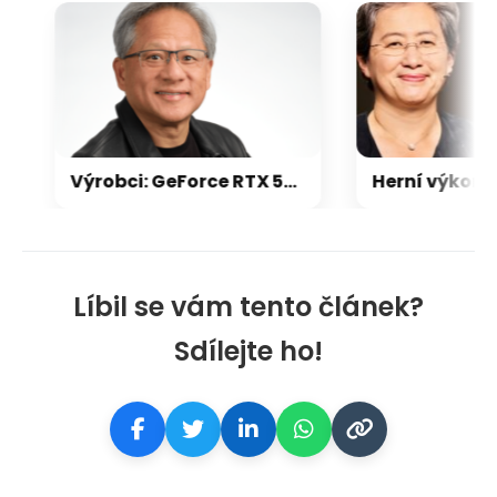
Výrobci: GeForce RTX 5000 zdraží o 20-30 %, zastavili jsme dodávky levných karet
Líbil se vám tento článek?
Sdílejte ho!