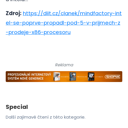
Zdroj:
https://diit.cz/clanek/mindfactory-int
el-se-poprve-propadl-pod-5-v-prijmech-z
-prodeje-x86-procesoru
Reklama
Special
Další zajímavé čtení z této kategorie.